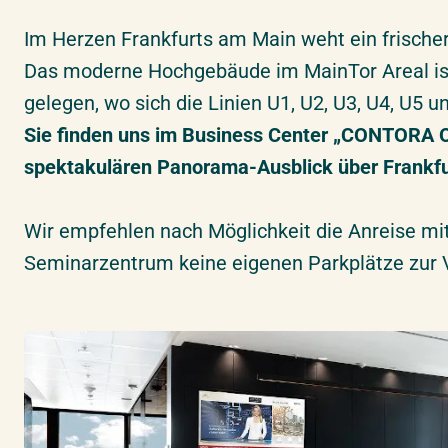
Standortkarte
Im Herzen Frankfurts am Main weht ein frisch
Bahnanreise
Das moderne Hochgebäude im MainTor Areal ist
Standortbilder
gelegen, wo sich die Linien U1, U2, U3, U4, U5 u
Weiterbildungen in Frankfurt am Main - Winx Tower
Sie finden uns im Business Center „CONTORA Off
Hotel Empfehlungen
spektakulären Panorama-Ausblick über Frankfu
Wir empfehlen nach Möglichkeit die Anreise mit
Seminarzentrum keine eigenen Parkplätze zur 