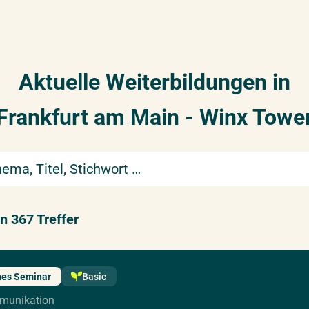
Aktuelle Weiterbildungen in
Frankfurt am Main - Winx Towe
f
n 367 Treffer
nes Seminar
Basic
munikation