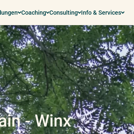
ldungen
Coaching
Consulting
Info & Services
ain - Winx