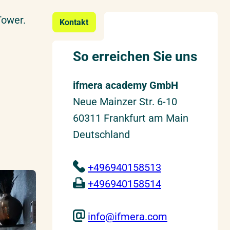
Tower.
Kontakt
So erreichen Sie uns
ifmera academy GmbH
Neue Mainzer Str. 6-10
60311 Frankfurt am Main
Deutschland
​
+496940158513
​
+496940158514
​
info@ifmera.com