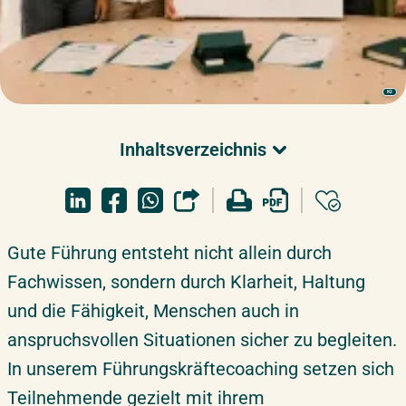
KI
Inhaltsverzeichnis
Überblick & Relevanz
Coachingziele
Zielgruppe
Gute Führung entsteht nicht allein durch
Überblick & Relevanz
Coaching buchen
Fachwissen, sondern durch Klarheit, Haltung
Beratungstermin
und die Fähigkeit, Menschen auch in
Über ifmera academy
anspruchsvollen Situationen sicher zu begleiten.
Inhouse-Schulung
In unserem Führungskräftecoaching setzen sich
Unsere Business Coach:innen
Teilnehmende gezielt mit ihrem