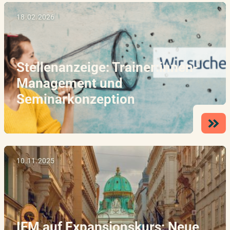
18.02.2026
Stellenanzeige: Trainer:innen-
Management und
Seminarkonzeption
10.11.2025
IFM auf Expansionskurs: Neue