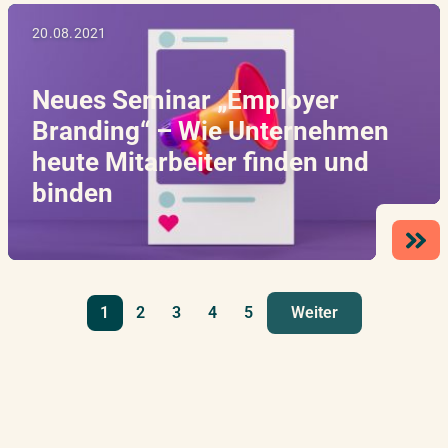
20.08.2021
Neues Seminar „Employer
Branding“ – Wie Unternehmen
heute Mitarbeiter finden und
binden
1
2
3
4
5
Weiter