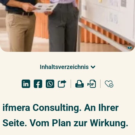
KI
Inhaltsverzeichnis
ifmera Consulting
Was ist Consulting?
Vorteile der Beratung
ifmera Consulting. An Ihrer
Highlight: KI-Consulting
Beratungsthemen
Seite. Vom Plan zur Wirkung.
Über ifmera