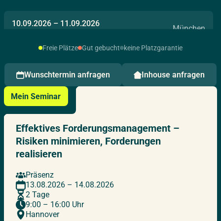
10.09.2026
–
11.09.2026
München
Donnerstag – Freitag
Freie Plätze
Gut gebucht
keine Platzgarantie
15.09.2026
–
16.09.2026
Wunschtermin anfragen
Inhouse anfragen
Hamburg
Dienstag – Mittwoch
Mein Seminar
24.09.2026
–
25.09.2026
Berlin
Effektives Forderungsmanagement –
Donnerstag – Freitag
Risiken minimieren, Forderungen
realisieren
28.09.2026
–
29.09.2026
Live Online
Präsenz
Montag – Dienstag
13.08.2026 – 14.08.2026
2 Tage
9:00 – 16:00 Uhr
06.10.2026
–
07.10.2026
Hannover
Berlin