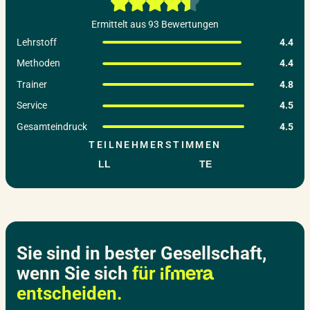
04.02.2027
–
05.02.2027
Ermittelt aus 93 Bewertungen
Nürnberg
Donnerstag – Freitag
Lehrstoff
4.4
Methoden
4.4
Trainer
4.8
08.02.2027
–
09.02.2027
Hannover
Service
4.5
Montag – Dienstag
Gesamteindruck
4.5
TEILNEHMERSTIMMEN
11.02.2027
–
12.02.2027
Leipzig
LL
TE
Donnerstag – Freitag
15.02.2027
–
16.02.2027
Stuttgart
Montag – Dienstag
Sie sind in bester Gesellschaft,
wenn Sie sich
für
22.02.2027
–
23.02.2027
entscheiden.
Berlin
Montag – Dienstag