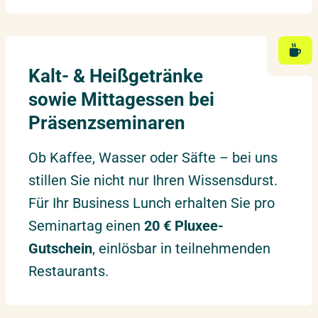
24.06.2027
–
25.06.2027
Hannover
Donnerstag – Freitag
Kalt- & Heißgetränke
28.06.2027
–
29.06.2027
Leipzig
sowie Mittagessen bei
Montag – Dienstag
Präsenzseminaren
05.07.2027
–
06.07.2027
Ob Kaffee, Wasser oder Säfte – bei uns
Düsseldorf
Montag – Dienstag
stillen Sie nicht nur Ihren Wissensdurst.
Für Ihr Business Lunch erhalten Sie pro
12.07.2027
–
13.07.2027
Seminartag einen
20 € Pluxee-
Hamburg
Montag – Dienstag
Gutschein
, einlösbar in teilnehmenden
Restaurants.
15.07.2027
–
16.07.2027
München
Donnerstag – Freitag