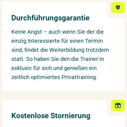
★ ZERTIFIKAT ★
Durchführungsgarantie
10.05.2027
–
11.05.2027
Hamburg
Montag – Dienstag
Effektives
Forderungsmanagement –
Risiken minimieren,
Keine Angst – auch wenn Sie der:die
Forderungen realisieren
einzig Interessierte für einen Termin
13.05.2027
–
14.05.2027
Düsseldorf
sind, findet die Weiterbildung trotzdem
Donnerstag – Freitag
statt. So haben Sie den:die Trainer:in
exklusiv für sich und genießen ein
18.05.2027
–
19.05.2027
Berlin
zeitlich optimiertes Privattraining.
Dienstag – Mittwoch
24.05.2027
–
25.05.2027
Potsdam
Montag – Dienstag
Kostenlose Stornierung
27.05.2027
–
28.05.2027