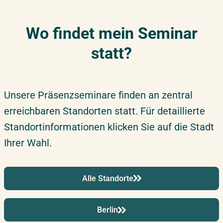
26.10.2026
–
27.10.2026
Stuttgart
Montag – Dienstag
Wo findet mein Seminar
statt?
02.11.2026
–
03.11.2026
Live Online
Montag – Dienstag
Unsere Präsenzseminare finden an zentral
09.11.2026
–
10.11.2026
Hamburg
erreichbaren Standorten statt. Für detaillierte
Montag – Dienstag
Standortinformationen klicken Sie auf die Stadt
Ihrer Wahl.
12.11.2026
–
13.11.2026
Düsseldorf
Donnerstag – Freitag
Alle Standorte
16.11.2026
–
17.11.2026
Berlin
Montag – Dienstag
Berlin