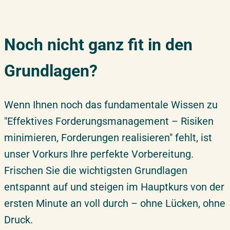
19.07.2027
–
20.07.2027
Berlin
Noch nicht ganz fit in den
Montag – Dienstag
Grundlagen?
22.07.2027
–
23.07.2027
Potsdam
Donnerstag – Freitag
Wenn Ihnen noch das fundamentale Wissen zu
"Effektives Forderungsmanagement – Risiken
26.07.2027
–
27.07.2027
Live Online
minimieren, Forderungen realisieren" fehlt, ist
Montag – Dienstag
unser Vorkurs Ihre perfekte Vorbereitung.
Frischen Sie die wichtigsten Grundlagen
entspannt auf und steigen im Hauptkurs von der
ersten Minute an voll durch – ohne Lücken, ohne
Druck.