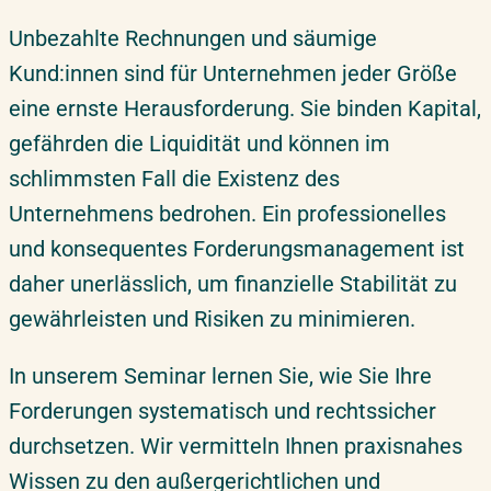
Detaillierte Seminarinhalte
Unbezahlte Rechnungen und säumige
Überblick & Relevanz
Zielgruppe
Kund:innen sind für Unternehmen jeder Größe
Aktuelle Termine & Buchung
eine ernste Herausforderung. Sie binden Kapital,
Erfahrungen unserer Teilnehmer
gefährden die Liquidität und können im
Ihre Extras bei uns
schlimmsten Fall die Existenz des
Optionaler Vorkurs
Unternehmens bedrohen. Ein professionelles
Inhouse-Schulung
und konsequentes Forderungsmanagement ist
Über ifmera academy
daher unerlässlich, um finanzielle Stabilität zu
Folgekurse
gewährleisten und Risiken zu minimieren.
Suche
Empfehlungen
In unserem Seminar lernen Sie, wie Sie Ihre
Team
Forderungen systematisch und rechtssicher
durchsetzen. Wir vermitteln Ihnen praxisnahes
Wissen zu den außergerichtlichen und