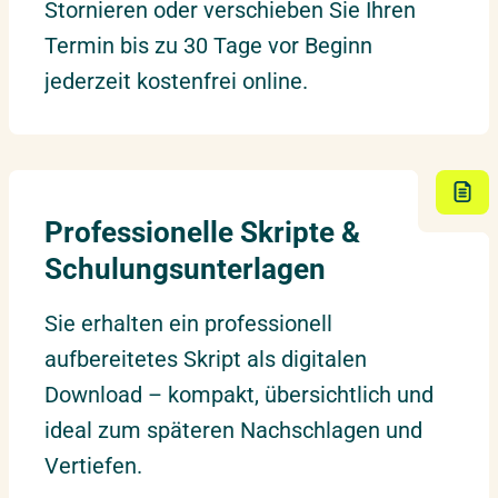
Live Online
Stornieren oder verschieben Sie Ihren
Donnerstag – Freitag
Termin bis zu 30 Tage vor Beginn
jederzeit kostenfrei online.
01.06.2027
–
02.06.2027
Stuttgart
Dienstag – Mittwoch
07.06.2027
–
08.06.2027
Berlin
Professionelle Skripte &
Montag – Dienstag
Schulungsunterlagen
17.06.2027
–
18.06.2027
Sie erhalten ein professionell
Nürnberg
Donnerstag – Freitag
aufbereitetes Skript als digitalen
Download – kompakt, übersichtlich und
21.06.2027
–
22.06.2027
ideal zum späteren Nachschlagen und
Frankfurt
Montag – Dienstag
Vertiefen.