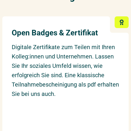
18.03.2027
–
19.03.2027
München
Donnerstag – Freitag
22.03.2027
–
23.03.2027
Düsseldorf
Open Badges & Zertifikat
Montag – Dienstag
Digitale Zertifikate zum Teilen mit Ihren
Kolleg:innen und Unternehmen. Lassen
30.03.2027
–
31.03.2027
Hamburg
Dienstag – Mittwoch
Sie Ihr soziales Umfeld wissen, wie
erfolgreich Sie sind. Eine klassische
Teilnahmebescheinigung als pdf erhalten
01.04.2027
–
02.04.2027
Leipzig
Donnerstag – Freitag
Sie bei uns auch.
15.04.2027
–
16.04.2027
Berlin
Donnerstag – Freitag