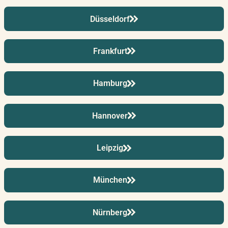
Düsseldorf
19.11.2026
–
20.11.2026
Potsdam
Donnerstag – Freitag
Frankfurt
23.11.2026
–
24.11.2026
München
Montag – Dienstag
Hamburg
Hannover
01.12.2026
–
02.12.2026
Nürnberg
Dienstag – Mittwoch
Leipzig
07.12.2026
–
08.12.2026
Leipzig
Montag – Dienstag
München
Nürnberg
10.12.2026
–
11.12.2026
Hannover
Donnerstag – Freitag