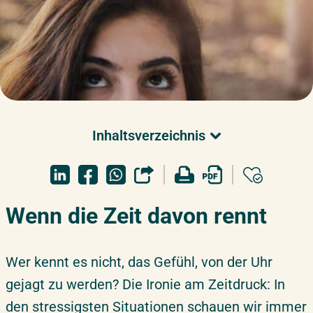
Inhaltsverzeichnis
Wenn die Zeit davon rennt
Was ist Zeitmanagement?
Zwei wichtige Einsichten für den Start in
Wenn die Zeit davon rennt
Zeitmanagement-Methoden
Zeitmanagement-Methoden, die zeitlos sind
Wer kennt es nicht, das Gefühl, von der Uhr
Weniger Zeitdruck in der Arbeit – kann man lernen
gejagt zu werden? Die Ironie am Zeitdruck: In
den stressigsten Situationen schauen wir immer