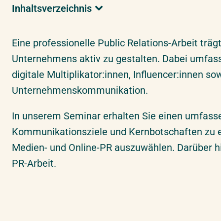
Inhaltsverzeichnis
Überblick & Relevanz
Ihre Vorteile & Lernziele
Eine professionelle Public Relations-Arbeit tr
Überblick & Relevanz
Detaillierte Seminarinhalte
Unternehmens aktiv zu gestalten. Dabei umfass
Zielgruppe
digitale Multiplikator:innen, Influencer:innen 
Aktuelle Termine & Buchung
Unternehmenskommunikation.
Erfahrungen unserer Teilnehmer
In unserem Seminar erhalten Sie einen umfassen
Ihre Extras bei uns
Kommunikationsziele und Kernbotschaften zu e
Inhouse-Schulung
Medien- und Online-PR auszuwählen. Darüber hi
Über ifmera academy
PR-Arbeit.
Folgekurse
Suche
Empfehlungen
Team