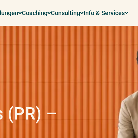
ldungen
Coaching
Consulting
Info & Services
s (PR) –