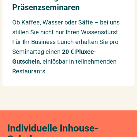
München
Präsenzseminaren
Donnerstag – Freitag
Ob Kaffee, Wasser oder Säfte – bei uns
14.06.2027
–
15.06.2027
stillen Sie nicht nur Ihren Wissensdurst.
Hamburg
Montag – Dienstag
Für Ihr Business Lunch erhalten Sie pro
Seminartag einen
20 € Pluxee-
29.06.2027
–
30.06.2027
Gutschein
, einlösbar in teilnehmenden
Berlin
Dienstag – Mittwoch
Restaurants.
01.07.2027
–
02.07.2027
Hannover
Donnerstag – Freitag
05.07.2027
–
06.07.2027
Nürnberg
Montag – Dienstag
Individuelle Inhouse-