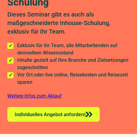
Schulung
07.07.2027
–
08.07.2027
Frankfurt
Dieses Seminar gibt es auch als
Mittwoch – Donnerstag
maßgeschneiderte Inhouse-Schulung,
exklusiv für Ihr Team.
12.07.2027
–
13.07.2027
Leipzig
Montag – Dienstag
Exklusiv für Ihr Team, alle Mitarbeitenden auf
demselben Wissensstand
Inhalte gezielt auf Ihre Branche und Zielsetzungen
14.07.2027
–
15.07.2027
zugeschnitten
Stuttgart
Mittwoch – Donnerstag
Vor Ort oder live online, Reisekosten und Reisezeit
sparen
Weitere Infos zum Ablauf
19.07.2027
–
20.07.2027
Wien
Montag – Dienstag
Individuelles Angebot anfordern