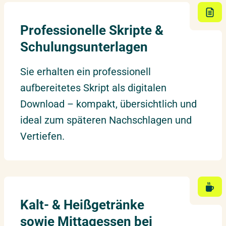
Professionelle Skripte &
24.05.2027
–
25.05.2027
Frankfurt
Montag – Dienstag
Schulungsunterlagen
Sie erhalten ein professionell
01.06.2027
–
02.06.2027
Düsseldorf
aufbereitetes Skript als digitalen
Dienstag – Mittwoch
Download – kompakt, übersichtlich und
ideal zum späteren Nachschlagen und
03.06.2027
–
04.06.2027
Potsdam
Vertiefen.
Donnerstag – Freitag
07.06.2027
–
08.06.2027
Live Online
Montag – Dienstag
Kalt- & Heißgetränke
sowie Mittagessen bei
10.06.2027
–
11.06.2027