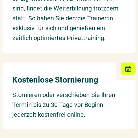
sind, findet die Weiterbildung trotzdem
03.05.2027
–
04.05.2027
Berlin
statt. So haben Sie den:die Trainer:in
Montag – Dienstag
exklusiv für sich und genießen ein
zeitlich optimiertes Privattraining.
10.05.2027
–
11.05.2027
Hannover
Montag – Dienstag
13.05.2027
–
14.05.2027
Nürnberg
Donnerstag – Freitag
Kostenlose Stornierung
Stornieren oder verschieben Sie Ihren
18.05.2027
–
19.05.2027
Leipzig
Termin bis zu 30 Tage vor Beginn
Dienstag – Mittwoch
jederzeit kostenfrei online.
20.05.2027
–
21.05.2027
Stuttgart
Donnerstag – Freitag