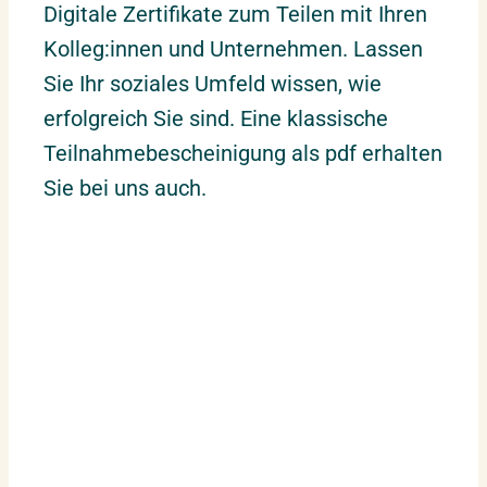
Digitale Zertifikate zum Teilen mit Ihren
Kolleg:innen und Unternehmen. Lassen
15.03.2027
–
16.03.2027
Sie Ihr soziales Umfeld wissen, wie
Hannover
Montag – Dienstag
erfolgreich Sie sind. Eine klassische
Teilnahmebescheinigung als pdf erhalten
18.03.2027
–
19.03.2027
Sie bei uns auch.
Stuttgart
Donnerstag – Freitag
22.03.2027
–
23.03.2027
Wien
Montag – Dienstag
01.04.2027
–
02.04.2027
München
Donnerstag – Freitag