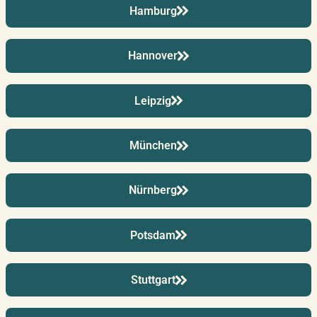
26.11.2026
–
27.11.2026
Hamburg
Berlin
Donnerstag – Freitag
Hannover
01.12.2026
–
02.12.2026
Hamburg
Dienstag – Mittwoch
Leipzig
München
03.12.2026
–
04.12.2026
Düsseldorf
Donnerstag – Freitag
Nürnberg
07.12.2026
–
08.12.2026
Potsdam
Montag – Dienstag
Potsdam
Stuttgart
10.12.2026
–
11.12.2026
Live Online
Donnerstag – Freitag