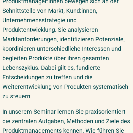
Produktmanager:innen bewegen sich an der
Überblick & Relevanz
Zielgruppe
Schnittstelle von Markt, Kund:innen,
Aktuelle Termine & Buchung
Unternehmensstrategie und
Erfahrungen unserer Teilnehmer
Produktentwicklung. Sie analysieren
Ihre Extras bei uns
Marktanforderungen, identifizieren Potenziale,
Inhouse-Schulung
koordinieren unterschiedliche Interessen und
Über ifmera academy
begleiten Produkte über ihren gesamten
Folgekurse
Lebenszyklus. Dabei gilt es, fundierte
Suche
Entscheidungen zu treffen und die
Empfehlungen
Weiterentwicklung von Produkten systematisch
Team
zu steuern.
In unserem Seminar lernen Sie praxisorientiert
die zentralen Aufgaben, Methoden und Ziele des
Produktmanagements kennen. Wie führen Sie