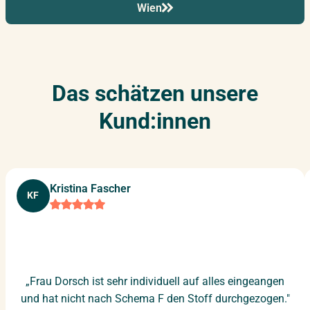
Wien
14.12.2026
–
15.12.2026
Berlin
Montag – Dienstag
Das schätzen unsere
22.12.2026
–
23.12.2026
München
Dienstag – Mittwoch
Kund:innen
04.01.2027
–
05.01.2027
Stuttgart
Montag – Dienstag
Kristina Fascher
KF
07.01.2027
–
08.01.2027
Wien
Donnerstag – Freitag
„Frau Dorsch ist sehr individuell auf alles eingeangen
14.01.2027
–
15.01.2027
und hat nicht nach Schema F den Stoff durchgezogen."
Frankfurt