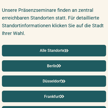
Donnerstag – Freitag
Unsere Präsenzseminare finden an zentral
erreichbaren Standorten statt. Für detaillierte
09.11.2026
–
10.11.2026
Leipzig
Standortinformationen klicken Sie auf die Stadt
Montag – Dienstag
Ihrer Wahl.
16.11.2026
–
17.11.2026
Wien
Montag – Dienstag
Alle Standorte
19.11.2026
–
20.11.2026
Berlin
Hannover
Donnerstag – Freitag
Düsseldorf
23.11.2026
–
24.11.2026
Stuttgart
Montag – Dienstag
Frankfurt