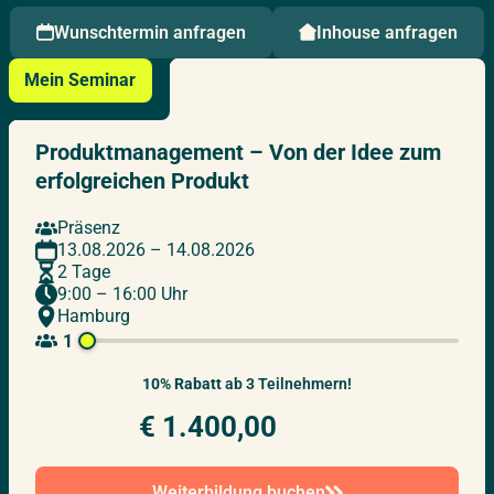
24.09.2026
–
25.09.2026
Wunschtermin anfragen
Inhouse anfragen
Hannover
Donnerstag – Freitag
Mein Seminar
29.09.2026
–
30.09.2026
Frankfurt
Produktmanagement – Von der Idee zum
Dienstag – Mittwoch
erfolgreichen Produkt
Präsenz
01.10.2026
–
02.10.2026
Potsdam
13.08.2026 – 14.08.2026
Donnerstag – Freitag
2 Tage
9:00 – 16:00 Uhr
Hamburg
05.10.2026
–
06.10.2026
1
Live Online
Montag – Dienstag
10% Rabatt
ab 3 Teilnehmern!
zzgl. MwSt.
€ 1.400,00
08.10.2026
–
09.10.2026
Berlin
Donnerstag – Freitag
Weiterbildung buchen