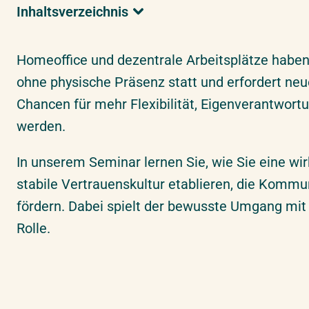
Inhaltsverzeichnis
Überblick & Relevanz
Ihre Vorteile & Lernziele
Homeoffice und dezentrale Arbeitsplätze habe
Überblick & Relevanz
Detaillierte Seminarinhalte
ohne physische Präsenz statt und erfordert ne
Zielgruppe
Chancen für mehr Flexibilität, Eigenverantwor
Aktuelle Termine & Buchung
werden.
Erfahrungen unserer Teilnehmer
In unserem Seminar lernen Sie,
wie Sie eine wi
Ihre Extras bei uns
stabile Vertrauenskultur etablieren, die Kommun
Optionaler Vorkurs
fördern. Dabei spielt der bewusste Umgang mi
Inhouse-Schulung
Rolle.
Über ifmera academy
Suche
Empfehlungen
Team