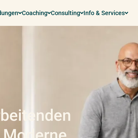
ldungen
Coaching
Consulting
Info & Services
rbeitenden
– Moderne