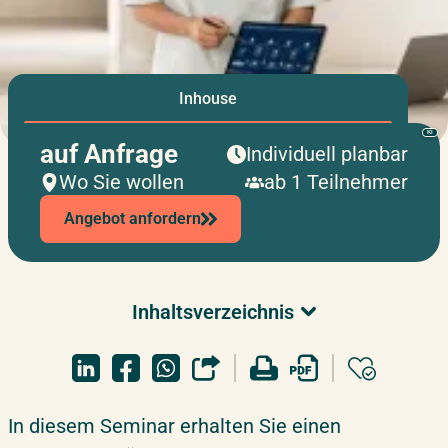
Inhouse
KI
auf Anfrage
Individuell planbar
Wo Sie wollen
ab 1 Teilnehmer
Angebot anfordern
Inhaltsverzeichnis
Überblick & Relevanz
Detaillierte Seminarinhalte
Zielgruppe
In diesem Seminar erhalten Sie einen
Überblick & Relevanz
Erfahrungen unserer Teilnehmer