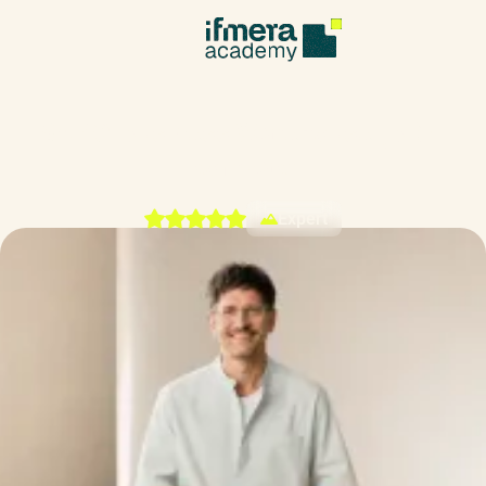
SAP® Business Warehouse (BI) –
kompakt
Expert