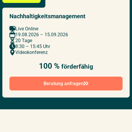
09.08.2027
–
03.09.2027
Live Online
Nachhaltigkeitsmanagement
Live Online
06.09.2027
–
01.10.2027
Berlin
19.08.2026 – 15.09.2026
20 Tage
8:30 – 15:45 Uhr
01.11.2027
–
26.11.2027
Live Online
Videokonferenz
100 %
förderfähig
29.11.2027
–
03.01.2028
Berlin
Beratung anfragen
01.02.2028
–
28.02.2028
Live Online
29.02.2028
–
28.03.2028
Berlin