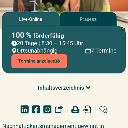
Live-Online
Präsenz
KI
100 %
förderfähig
20 Tage | 8:30 – 15:45 Uhr
Ortsunabhängig
7 Termine
Termine anzeigen
Inhaltsverzeichnis
Überblick & Relevanz
Detaillierte Seminarinhalte
Zielgruppe
Aktuelle Termine & Buchung
Nachhaltigkeitsmanagement gewinnt in