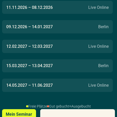
11.11.2026
–
08.12.2026
Live Online
09.12.2026
–
14.01.2027
Berlin
12.02.2027
–
12.03.2027
Live Online
15.03.2027
–
13.04.2027
Berlin
14.05.2027
–
11.06.2027
Live Online
14.06.2027
–
09.07.2027
Berlin
Freie Plätze
Gut gebucht
Ausgebucht
Mein Seminar